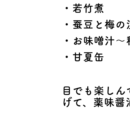
・若竹煮
・蚕豆と梅の
・お味噌汁～
・甘夏缶
目でも楽しん
げて、薬味醤