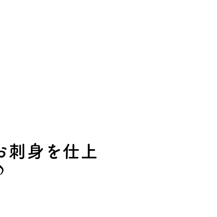
お刺身を仕上
♪