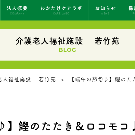
法人概要
わかたけケアラボ
お知らせ
採
COMPANY
CARE LABO
NEWS
R
介護老人福祉施設 若竹苑
BLOG
老人福祉施設 若竹苑
【端午の節句♪】鰹のた
♪】鰹のたたき＆ロコモコ