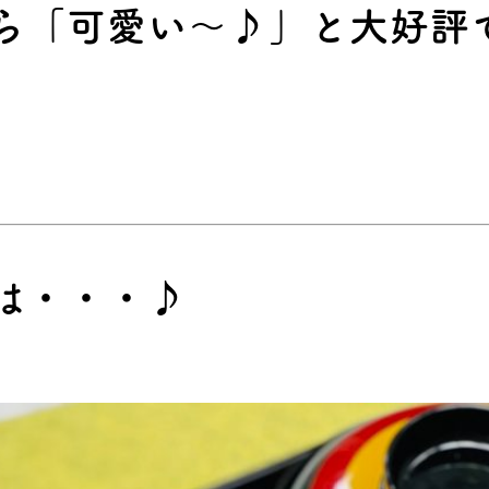
ら「可愛い～♪」と大好評
は・・・♪