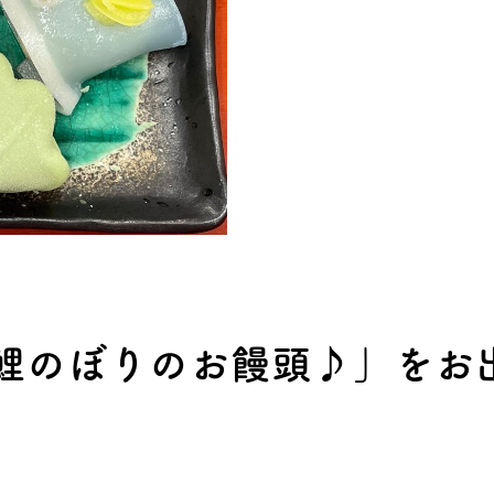
鯉のぼりのお饅頭♪」をお