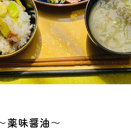
～薬味醤油～