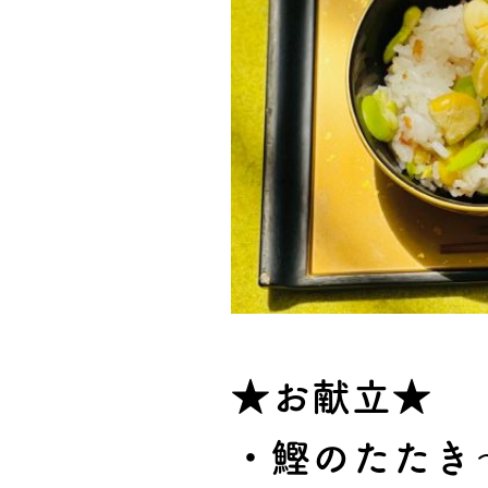
★お献立★
・鰹のたたき