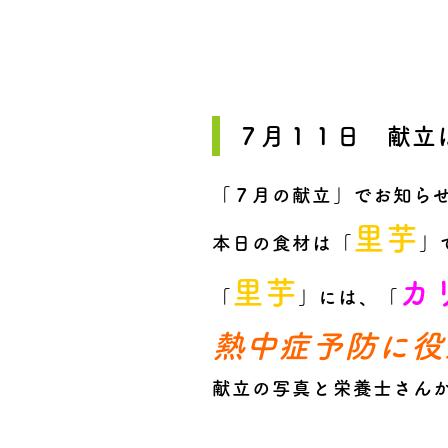
７月１１日 献立
「７月の献立」でお知ら
里芋
本日の食材は「
」
里芋
カ
「
」には、「
熱中症予防に役
献立の写真と栄養士さん