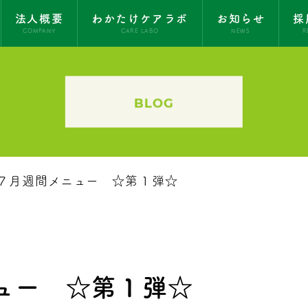
法人概要
わかたけケアラボ
お知らせ
採
COMPANY
CARE LABO
NEWS
R
BLOG
７月週間メニュー ☆第１弾☆
ュー ☆第１弾☆