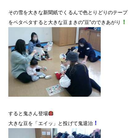
その雪を大きな新聞紙でくるんで色とりどりのテープ
！
をペタペタすると大きな豆まきの”豆”の
できあがり
すると鬼さん登場
！
大きな豆を「エイッ」と投げて鬼退治