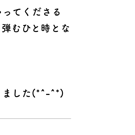
ゃってくださる
の弾むひと時とな
た(*^-^*)