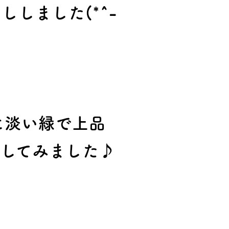
しました(*^-
に淡い緑で上品
してみました♪