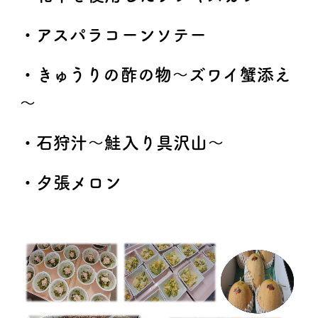
・アスパラコーンソテー
・きゅうりの酢の物～ズワイ蟹添え
～
・石狩汁～鮭入り具沢山～
・夕張メロン