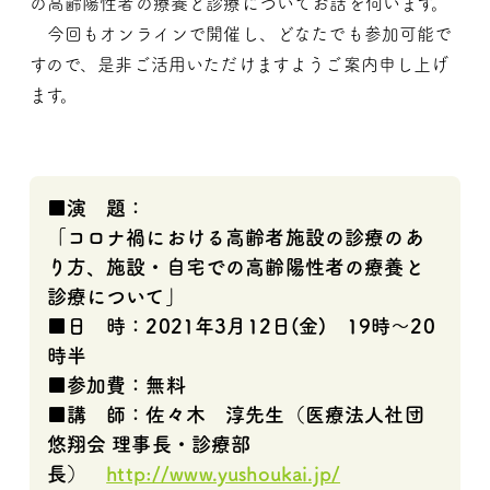
の高齢陽性者の療養と診療についてお話を伺いま
す。
今回もオンラインで開催し、どなたでも参加可能で
すので、是非
ご活用いただけますようご案内申し上げ
ます。
■演 題：
「コロナ禍における高齢者施設の診療のあ
り方、
施設・自宅での高齢陽性者の療養と
診療について」
■日 時：2021年3月12日(金)
19時～20
時半
■参加費：無料
■講 師：佐々木 淳先生（医療法人社団
悠翔会 理事長・診療部
長）
http://www.yushoukai.jp/