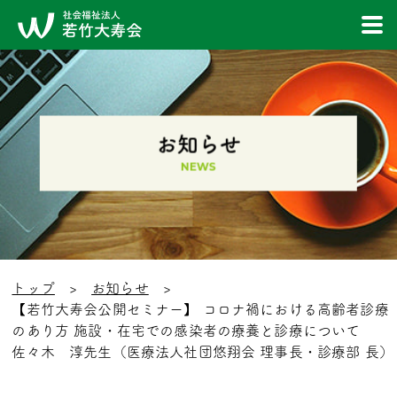
お知らせ
NEWS
トップ
お知らせ
【若竹大寿会公開セミナー】 コロナ禍における高齢者診療
のあり方 施設・在宅での感染者の療養と診療について
佐々木 淳先生（医療法人社団悠翔会 理事長・診療部 長）