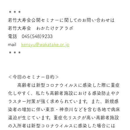
＊＊＊
若竹大寿会公開セミナーに関してのお問い合わせは
若竹大寿会 わかたけケアラボ
電話 045(548)9233
mail
kensyu@wakatake.or.jp
＊＊＊
＜今回のセミナー目的＞
高齢者は新型コロナウイルスに感染した際に重症
化しやすく、
私たち高齢者施設における感染防止やク
ラスター対策が強く求めら
れています。また、新規感
染者の増加に伴い東京・神奈川などを含
む各地で病床
逼迫が生じています。
重症化リスクが高い高齢者施設
の入所者は新型コロナウイルスに
感染した場合には