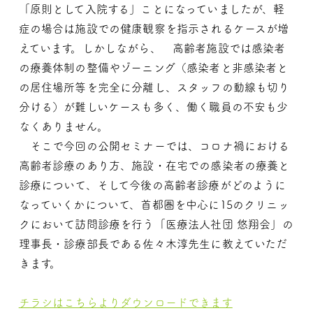
「原則として入院する」ことになっていました
が、軽
症の場合は施設での健康観察を指示されるケースが増
えてい
ます。しかしながら、 高齢者施設では感染者
の療養体制の整備や
ゾーニング（感染者と非感染者と
の居住場所等を完全に分離し、ス
タッフの動線も切り
分ける）が難しいケースも多く、働く職員の不
安も少
なくありません。
そこで今回の公開セミナーでは、コロナ禍における
高齢者診療の
あり方、施設・在宅での感染者の療養と
診療について、そして今後
の高齢者診療がどのように
なっていくかについて、首都圏を中心に
15のクリニッ
クにおいて訪問診療を行う「医療法人社団 悠翔会」
の
理事長・診療部長である佐々木淳先生に教えていただ
きます。
チラシはこちらよりダウンロードできます